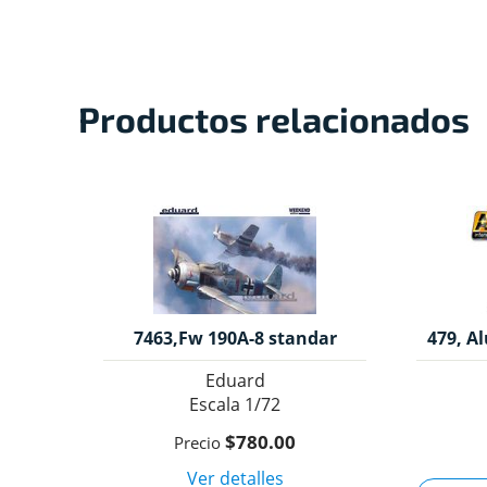
Productos relacionados
7463,Fw 190A-8 standar
479, A
wings, 1/72, Eduard.
30m
Eduard
1/72
$780.00