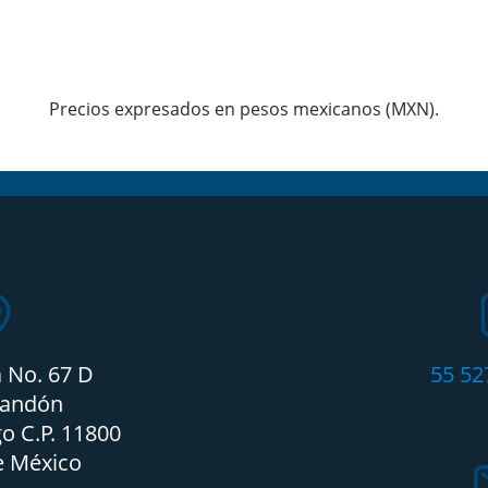
Precios expresados en pesos mexicanos (MXN).
a No. 67 D
55 52
candón
o C.P. 11800
e México