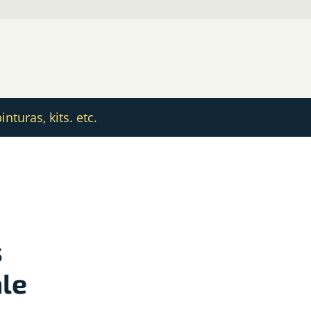
nturas, kits. etc.
s
le