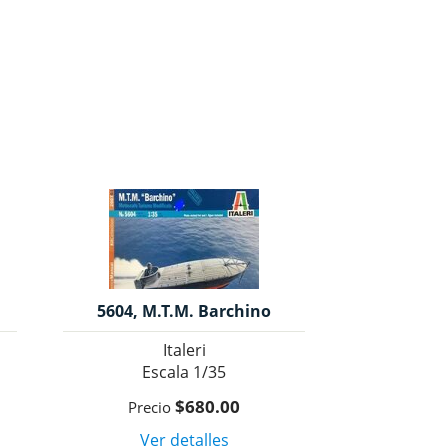
5604, M.T.M. Barchino
Motoscafo Turismo
Italeri
Modificado, 1/35, Italeri
1/35
$680.00