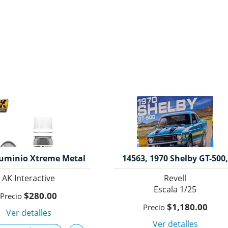
luminio Xtreme Metal
14563, 1970 Shelby GT-500,
l, Ak Interactive.
1/25, Revell.
AK Interactive
Revell
1/25
$280.00
$1,180.00