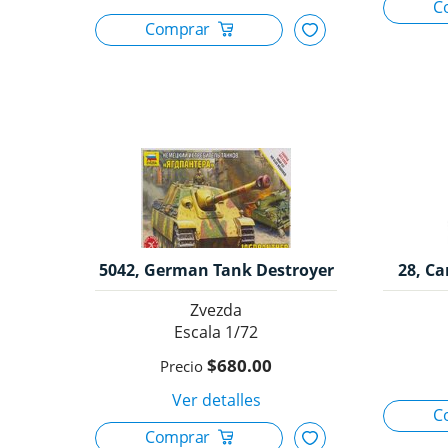
5042, German Tank Destroyer
28, C
Jagdpanther, 1/72, Zvezda
Zvezda
1/72
$680.00