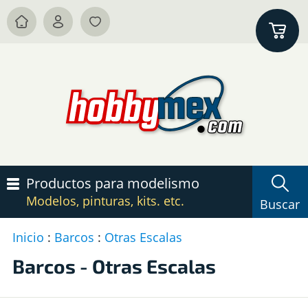
Productos para modelismo
Modelos, pinturas, kits. etc.
Buscar
Inicio
:
Barcos
:
Otras Escalas
P
c
Barcos - Otras Escalas
B