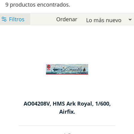
y
9 productos encontrados.
s
c
O
E
e
l
t
l
e
M
AO04208V, HMS Ark Royal, 1/600,
Airfix.
p
m