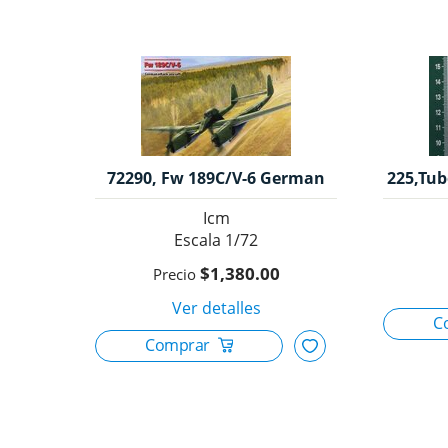
72290, Fw 189C/V-6 German
225,Tub
Attack Aircraft, 1/72, ICM.
Icm
1/72
$1,380.00