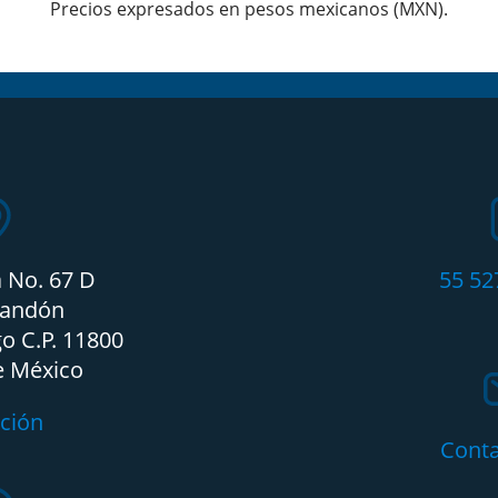
Precios expresados en pesos mexicanos (MXN).
a No. 67 D
55 52
candón
o C.P. 11800
e México
ción
Cont