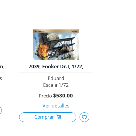
on,
7039, Fooker Dr.I, 1/72,
s.
Eduard.
s
Eduard
1/72
$580.00