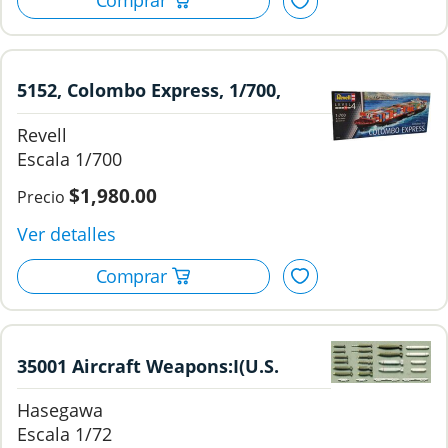
5152, Colombo Express, 1/700,
Revell.
Revell
1/700
$1,980.00
35001 Aircraft Weapons:I(U.S.
Bombs & Rocket Launchers), 1/72,
Hasegawa
Hasegawa.
1/72