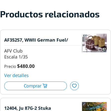
Productos relacionados
AF35257, WWII German Fuel/
Water Tank Set, 1/35, AFV Club.
AFV Club
1/35
$480.00
12404, Ju 87G-2 Stuka