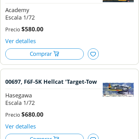
"Kanonenvogel", 1/72, Academy.
Academy
1/72
$580.00
00697, F6F-5K Hellcat 'Target-Tow
Plane', 1/72, Hasegawa.
Hasegawa
1/72
$680.00