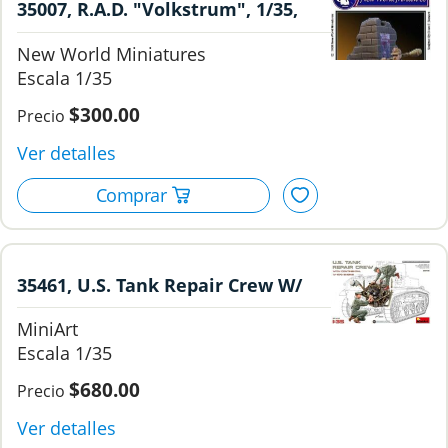
35007, R.A.D. "Volkstrum", 1/35,
New World Miniatures.
New World Miniatures
1/35
$300.00
35461, U.S. Tank Repair Crew W/
Continental W-670 Engine, 1/35,
MiniArt
Mini Art.
1/35
$680.00