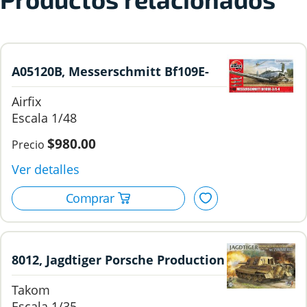
A05120B, Messerschmitt Bf109E-
3/E-4, 1/48, Airfix.
Airfix
1/48
$980.00
8012, Jagdtiger Porsche Production
Type Sd. Kfz.186 w/Zimmerit, 1/35,
Takom
Takom.
1/35