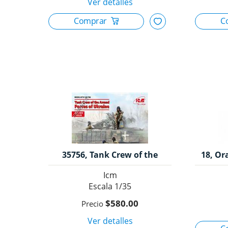
35756, Tank Crew of the
18, Or
Armed Forces of Ukranie,
Icm
1/35, Icm.
1/35
$580.00