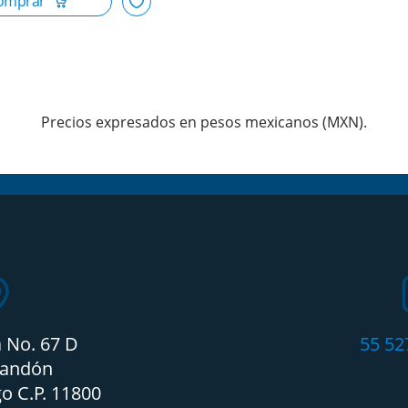
Precios expresados en pesos mexicanos (MXN).
a No. 67 D
55 52
candón
o C.P. 11800