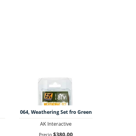
,
064, Weathering Set fro Green
Vehicles 35ml, AK Interactive.
AK Interactive
$380.00