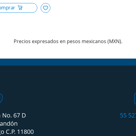
Precios expresados en pesos mexicanos (MXN).
a No. 67 D
55 52
candón
o C.P. 11800