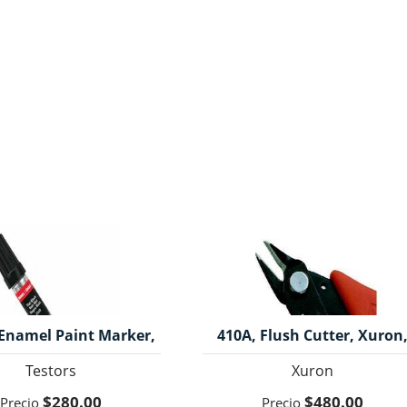
 Enamel Paint Marker,
410A, Flush Cutter, Xuron
at Black, Testors.
Testors
Xuron
$280.00
$480.00