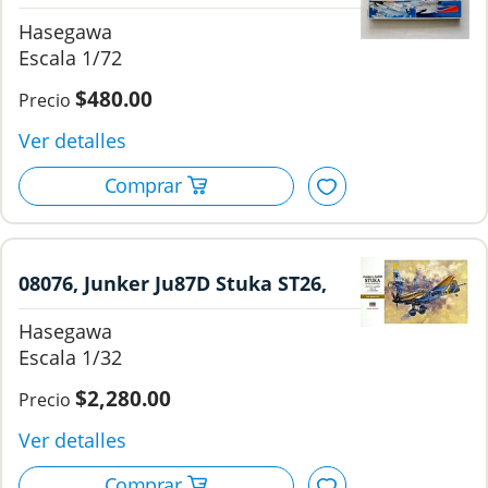
Weapons: IV U.S. Air To Grounds
Hasegawa
Missiles
1/72
$480.00
08076, Junker Ju87D Stuka ST26,
1/32, Hasegawa.
Hasegawa
1/32
$2,280.00