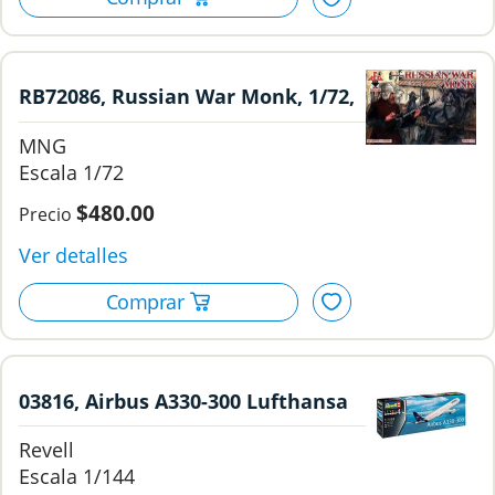
RB72086, Russian War Monk, 1/72,
Redbox.
MNG
1/72
$480.00
03816, Airbus A330-300 Lufthansa
New Livery, 1/144, Revell.
Revell
1/144