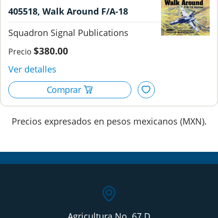
405518, Walk Around F/A-18
Hornet #18, Squadron Signal
Squadron Signal Publications
Publications.
$380.00
Precios expresados en pesos mexicanos (MXN).
Agricultura No. 67 D