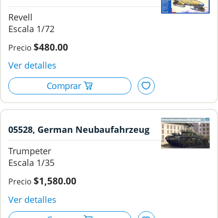
1/72, Revell
Revell
1/72
$480.00
05528, German Neubaufahrzeug
(Rheinmetall), 1/35, Trumpeter.
Trumpeter
1/35
$1,580.00