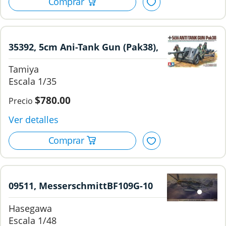
35392, 5cm Ani-Tank Gun (Pak38),
1/35, Tamiya.
Tamiya
1/35
$780.00
09511, MesserschmittBF109G-10
"NACHT JAGER", 1/48, Hasegawa.
Hasegawa
1/48