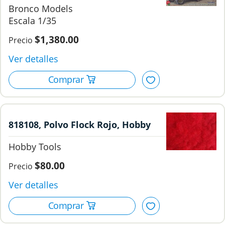
Bronco Models
1/35, Bronco Models..
1/35
$1,380.00
818108, Polvo Flock Rojo, Hobby
Tools.
Hobby Tools
$80.00