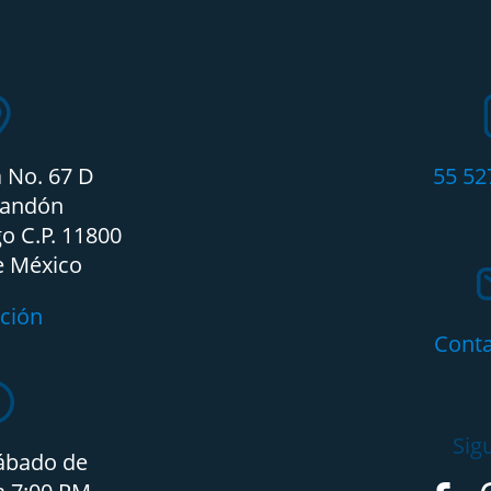
a No. 67 D
55 52
candón
o C.P. 11800
e México
ción
Cont
Sig
ábado de