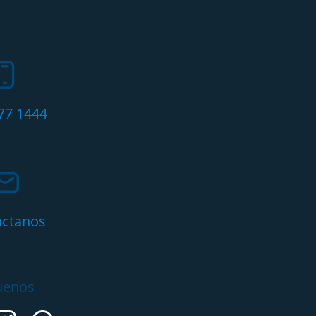
77 1444
actanos
uenos