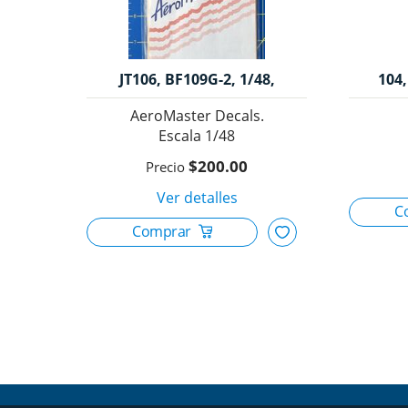
JT106, BF109G-2, 1/48,
104,
AeroMaster Decals. 5
AeroMaster Decals.
1/48
$200.00