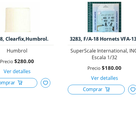
8, Clearfix,Humbrol.
3283, F/A-18 Hornets VFA-1
CAG, VX-4, 1/32, SuperScal
Humbrol
SuperScale International, IN
International, INC. 2
1/32
$280.00
$180.00