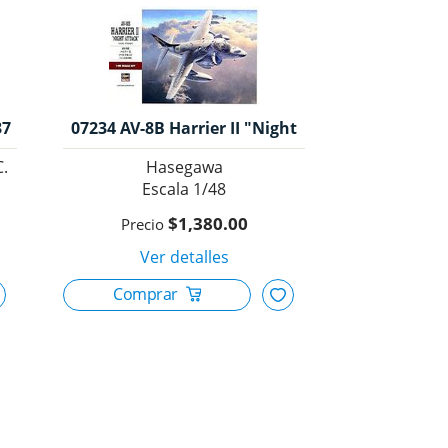
37
07234 AV-8B Harrier II "Night
e
Attack", 1/48, Hasegawa
C.
Hasegawa
1/48
$1,380.00