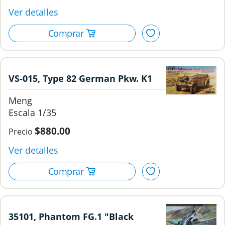
VS-015, Type 82 German Pkw. K1
Kubelwagen (North Africa), 1/35,
Meng
Meng.
1/35
$880.00
35101, Phantom FG.1 "Black