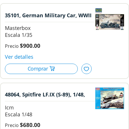
35101, German Military Car, WWII
Era, 1/35, Master Box.
Masterbox
1/35
$900.00
48064, Spitfire LF.IX (S-89), 1/48,
ICM.
Icm
1/48
$680.00