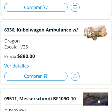
6336, Kubelwagen Ambulance w/
german medical team, 1/35,
Dragon
Dragon.
1/35
$880.00
09511, MesserschmittBF109G-10
"NACHT JAGER", 1/48, Hasegawa.
Hasegawa