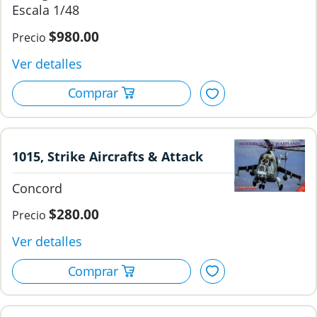
1/48
$980.00
1015, Strike Aircrafts & Attack
Helicopter, Concord Publications
Concord
Company.
$280.00