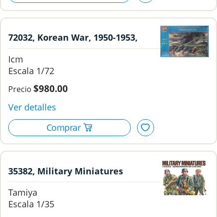
72032, Korean War, 1950-1953,
1/72, ICM.
Icm
1/72
$980.00
35382, Military Miniatures
German Infantry Set (Late WWII),
Tamiya
1/35, Tamiya.
1/35