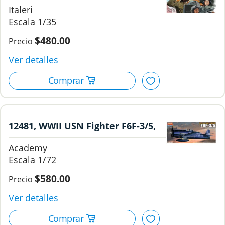
Tank Crew, 1/35, Meng.
Italeri
1/35
$480.00
12481, WWII USN Fighter F6F-3/5,
1/72, Academy.
Academy
1/72
$580.00