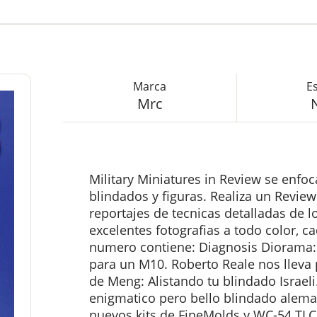
Mrc
Military Miniatures in Review se enf
blindados y figuras. Realiza un Revie
reportajes de tecnicas detalladas de 
excelentes fotografias a todo color, c
numero contiene: Diagnosis Diorama:
para un M10. Roberto Reale nos lleva 
de Meng: Alistando tu blindado Israeli.
enigmatico pero bello blindado alema
nuevos kits de FineMolds y WC-54 TLC.