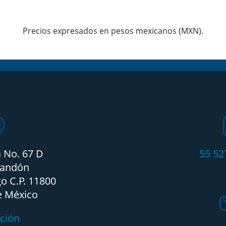
Precios expresados en pesos mexicanos (MXN).
a No. 67 D
55 52
candón
o C.P. 11800
e México
ción