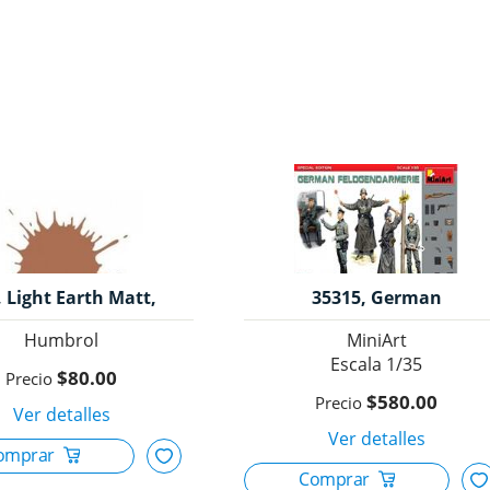
, Light Earth Matt,
35315, German
Humbrol.
Feldgendarmerie, 1/35,
Humbrol
MiniArt
MiniArt.
1/35
$80.00
$580.00