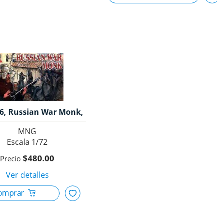
6, Russian War Monk,
1/72, Redbox.
MNG
1/72
$480.00