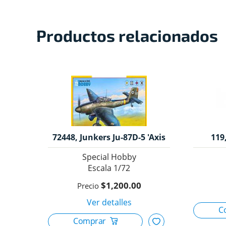
Productos relacionados
72448, Junkers Ju-87D-5 'Axis
119
Satellites',1/72, Special Hobby.
Special Hobby
1/72
$1,200.00